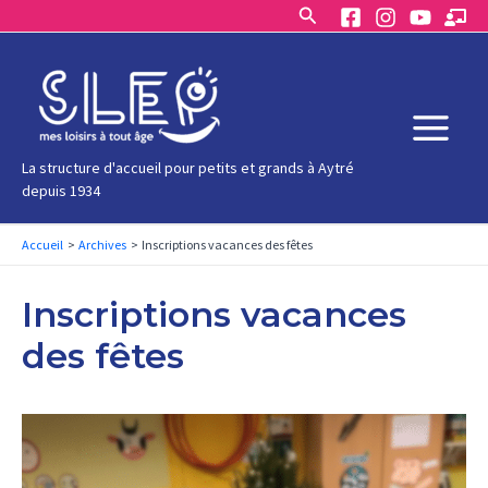
Rechercher
Aller
au
contenu
Main
La structure d'accueil pour petits et grands à Aytré
depuis 1934
Menu
Accueil
Archives
Inscriptions vacances des fêtes
Inscriptions vacances
des fêtes