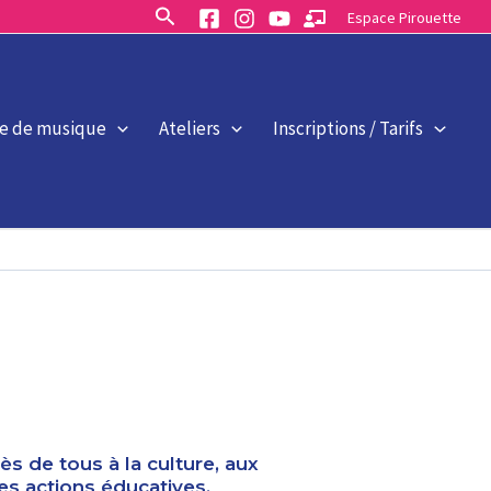
Rechercher
Espace Pirouette
le de musique
Ateliers
Inscriptions / Tarifs
s de tous à la culture, aux
des actions éducatives,