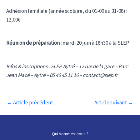
Adhésion familiale (année scolaire, du 01-09 au 31-08) :
12,00€
Réunion de préparation :
mardi 20 juin à 18h30 à la SLEP
Infos & inscriptions : SLEP Aytré – 12 rue de la gare – Parc
Jean Macé – Aytré – 05 46 45 11 16 – contact@slep.fr
Navigation
←
Article précédent
Article suivant
→
des
articles
Qui sommes-nous ?