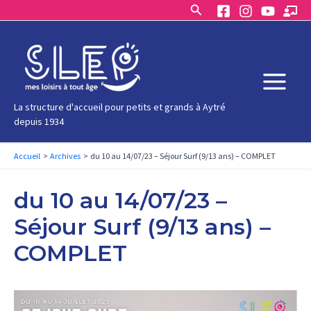
Rechercher
Aller
au
contenu
Main
La structure d'accueil pour petits et grands à Aytré
depuis 1934
Menu
Accueil
Archives
du 10 au 14/07/23 – Séjour Surf (9/13 ans) – COMPLET
du 10 au 14/07/23 –
Séjour Surf (9/13 ans) –
COMPLET