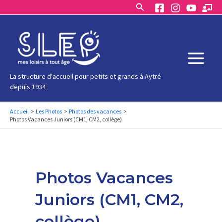
Rechercher
Aller
au
contenu
Main
La structure d'accueil pour petits et grands à Aytré
depuis 1934
Menu
Accueil
Les Photos
Photos des vacances
Photos Vacances Juniors (CM1, CM2, collège)
Photos Vacances
Juniors (CM1, CM2,
collège)