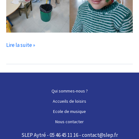
Photos
Lire la suite »
2024
–
vacances
hiver
Qui sommes-nous ?
Accueils de loisirs
Ecole de musique
Nous contacter
SLEP Aytré - 05 46 45 11 16 - contact@slep.fr