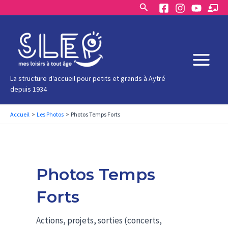
Rechercher
Aller
au
contenu
Main
La structure d'accueil pour petits et grands à Aytré
depuis 1934
Menu
Accueil
Les Photos
Photos Temps Forts
Photos Temps
Forts
Actions, projets, sorties (concerts,