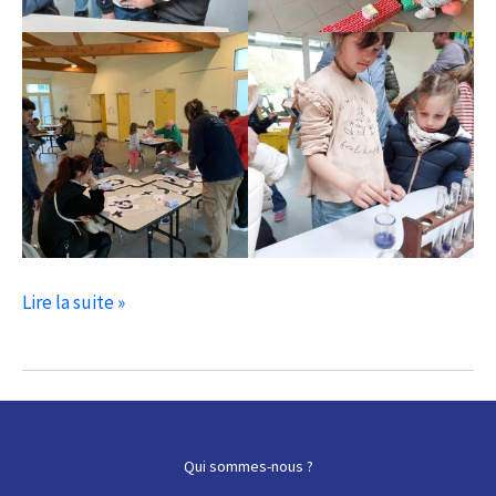
Retour
Lire la suite »
sur
la
Fête
de
la
Qui sommes-nous ?
science