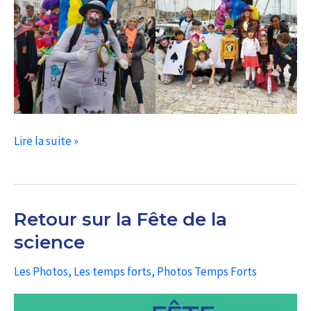
06/04/24
Lire la suite »
–
Participation
au
Retour sur la Fête de la
Carnaval
de
science
La
Les Photos
,
Les temps forts
,
Photos Temps Forts
Rochelle