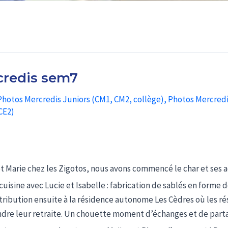
credis sem7
Photos Mercredis Juniors (CM1, CM2, collège)
,
Photos Mercredi
CE2)
et Marie chez les Zigotos, nous avons commencé le char et ses a
 cuisine avec Lucie et Isabelle : fabrication de sablés en form
Distribution ensuite à la résidence autonome Les Cèdres où les r
endre leur retraite. Un chouette moment d’échanges et de parta