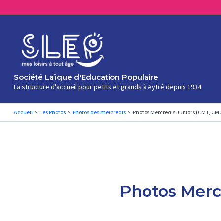
Aller
au
contenu
Société Laïque d'Education Populaire
La structure d'accueil pour petits et grands à Aytré depuis 1934
Accueil
Les Photos
Photos des mercredis
Photos Mercredis Juniors (CM1, CM2
Photos Mercr