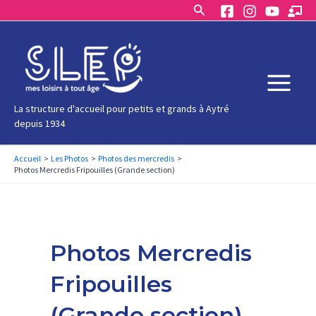
Rechercher
Aller
au
contenu
Main
La structure d'accueil pour petits et grands à Aytré
depuis 1934
Menu
Accueil
Les Photos
Photos des mercredis
Photos Mercredis Fripouilles (Grande section)
Photos Mercredis
Fripouilles
(Grande section)