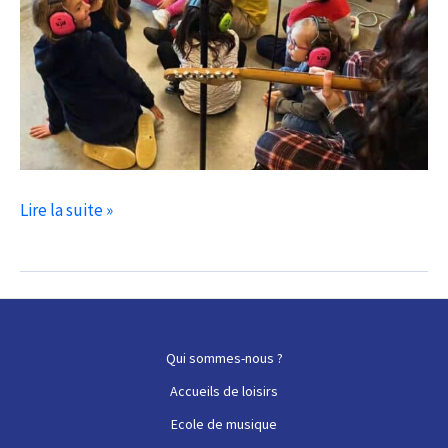
Les
Lire la suite »
Fripouilles
visitent
la
Sirène
Qui sommes-nous ?
Accueils de loisirs
Ecole de musique