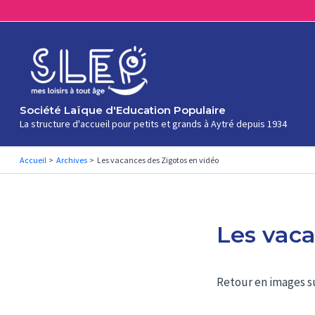
Aller
au
contenu
Société Laïque d'Education Populaire
La structure d'accueil pour petits et grands à Aytré depuis 1934
Accueil
Archives
Les vacances des Zigotos en vidéo
Les vaca
Retour en images su