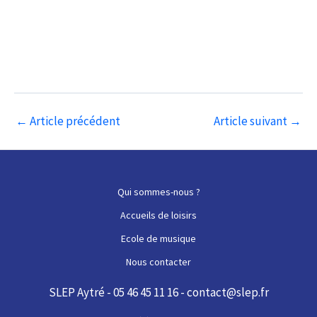
Navigation
←
Article précédent
Article suivant
→
des
articles
Qui sommes-nous ?
Accueils de loisirs
Ecole de musique
Nous contacter
SLEP Aytré - 05 46 45 11 16 - contact@slep.fr