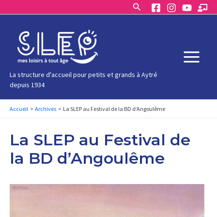
Rechercher
Aller
au
contenu
Main
La structure d'accueil pour petits et grands à Aytré
depuis 1934
Menu
Accueil
Archives
La SLEP au Festival de la BD d’Angoulême
La SLEP au Festival de
la BD d’Angoulême