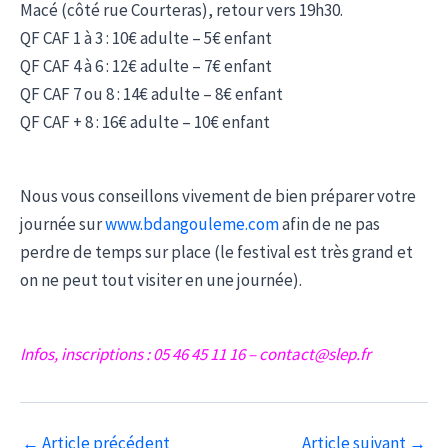
Macé (côté rue Courteras), retour vers 19h30.
QF CAF 1 à 3 : 10€ adulte – 5€ enfant
QF CAF 4 à 6 : 12€ adulte – 7€ enfant
QF CAF 7 ou 8 : 14€ adulte – 8€ enfant
QF CAF + 8 : 16€ adulte – 10€ enfant
Nous vous conseillons vivement de bien préparer votre
journée sur
www.bdangouleme.com
afin de ne pas
perdre de temps sur place (le festival est très grand et
on ne peut tout visiter en une journée).
Infos, inscriptions : 05 46 45 11 16 – contact@slep.fr
Navigation
←
Article précédent
Article suivant
→