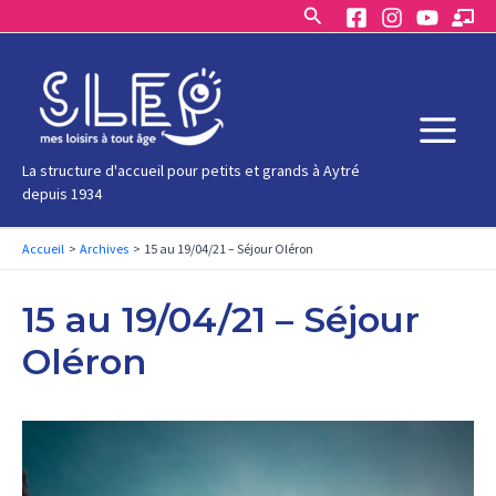
Rechercher
Aller
au
contenu
Main
La structure d'accueil pour petits et grands à Aytré
depuis 1934
Menu
Accueil
Archives
15 au 19/04/21 – Séjour Oléron
15 au 19/04/21 – Séjour
Oléron