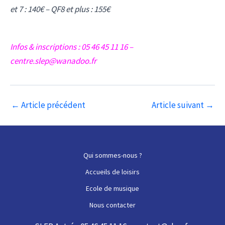
et 7 : 140€ – QF8 et plus : 155€
Infos & inscriptions : 05 46 45 11 16 –
centre.slep@wanadoo.fr
Navigation
←
Article précédent
Article suivant
→
des
articles
Qui sommes-nous ?
Accueils de loisirs
Ecole de musique
Nous contacter