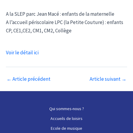
A la SLEP parc Jean Macé : enfants de la maternelle
A l’accueil périscolaire LPC (la Petite Couture) : enfants
CP, CE1,CE2, CM1, CM2, Collège
Voir le détail ici
Navigation
←
Article précédent
Article suivant
→
des
articles
Qui sommes-nous ?
Accueils de loisirs
Ecole de musique