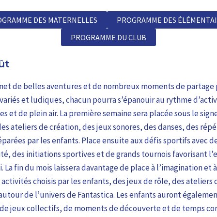
OGRAMME DES MATERNELLES
PROGRAMME DES ÉLÉMENTAI
PROGRAMME DU CLUB
ût
met de belles aventures et de nombreux moments de partage p
 variés et ludiques, chacun pourra s’épanouir au rythme d’activ
les et de plein air. La première semaine sera placée sous le sig
es ateliers de création, des jeux sonores, des danses, des répé
parées par les enfants. Place ensuite aux défis sportifs avec 
é, des initiations sportives et de grands tournois favorisant l’
 La fin du mois laissera davantage de place à l’imagination et 
 activités choisis par les enfants, des jeux de rôle, des ateliers 
utour de l’univers de Fantastica. Les enfants auront égalemen
, de jeux collectifs, de moments de découverte et de temps co