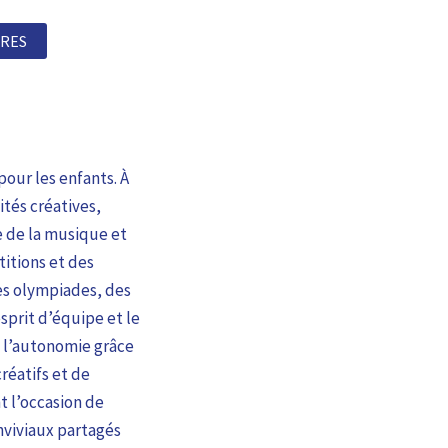
RES
our les enfants. À
ités créatives,
ne de la musique et
titions et des
des olympiades, des
esprit d’équipe et le
à l’autonomie grâce
créatifs et de
t l’occasion de
nviviaux partagés