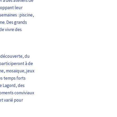
r à des ateliers de
loppant leur
semaines : piscine,
rme. Des grands
de vivre des
a découverte, du
participeront à de
ine, mosaïque, jeux
es temps forts
e Lagord, des
 moments conviviaux
et varié pour