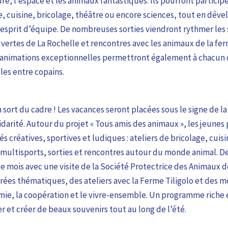
re, l’espace et les animaux fantastiques. Ils pourront participe
 cuisine, bricolage, théâtre ou encore sciences, tout en déve
 esprit d’équipe. De nombreuses sorties viendront rythmer les 
vertes de La Rochelle et rencontres avec les animaux de la fe
t animations exceptionnelles permettront également à chacun 
es entre copains.
 sort du cadre ! Les vacances seront placées sous le signe de l
idarité. Autour du projet « Tous amis des animaux », les jeunes 
s créatives, sportives et ludiques : ateliers de bricolage, cuis
s multisports, sorties et rencontres autour du monde animal. D
e mois avec une visite de la Société Protectrice des Animaux d
irées thématiques, des ateliers avec la Ferme Tiligolo et des
mie, la coopération et le vivre-ensemble. Un programme riche 
 et créer de beaux souvenirs tout au long de l’été.