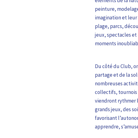
éléments de la natu
peinture, modelage,
imagination et leur
plage, parcs, décou
jeux, spectacles e
moments inoubliabl
Du côté du Club, on
partage et de la sol
nombreuses activité
collectifs, tournoi
viendront rythmer l
grands jeux, des so
favorisant l’autono
apprendre, s’amuser