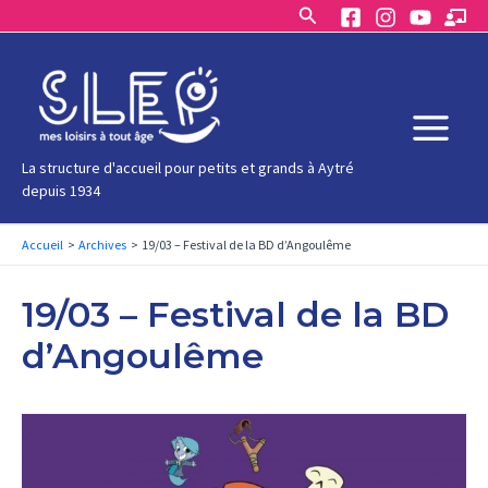
Rechercher
Aller
au
contenu
Main
La structure d'accueil pour petits et grands à Aytré
depuis 1934
Menu
Accueil
Archives
19/03 – Festival de la BD d’Angoulême
19/03 – Festival de la BD
d’Angoulême