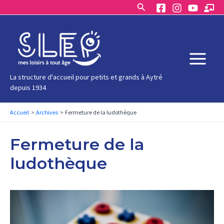
Rechercher
Aller
au
contenu
Main
La structure d'accueil pour petits et grands à Aytré
depuis 1934
Menu
Accueil
Archives
Fermeture de la ludothèque
Fermeture de la
ludothèque