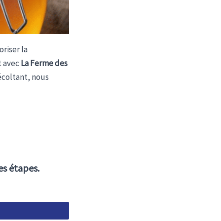
riser la
t avec
La Ferme des
écoltant, nous
es étapes.