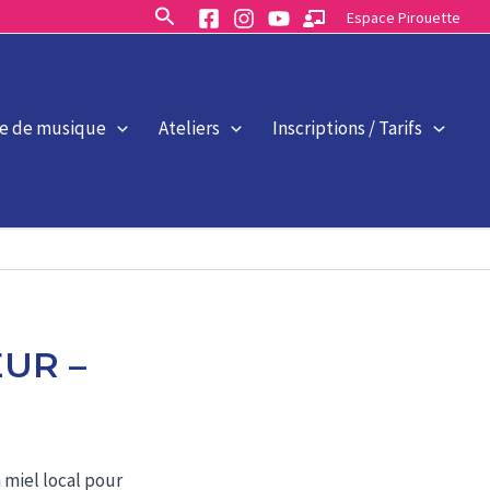
Rechercher
Espace Pirouette
le de musique
Ateliers
Inscriptions / Tarifs
UR –
 miel local pour