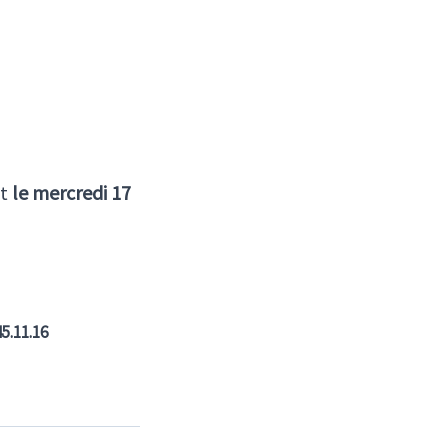
et
le mercredi 17
45.11.16