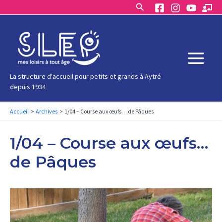
Rechercher
Aller
au
contenu
Main
La structure d'accueil pour petits et grands à Aytré
depuis 1934
Menu
Accueil
Archives
1/04 – Course aux œufs… de Pâques
1/04 – Course aux œufs…
de Pâques