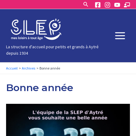
Rechercher
Aller
au
contenu
Main
La structure d'accueil pour petits et grands à Aytré
depuis 1934
Menu
Accueil
Archives
Bonne année
Bonne année