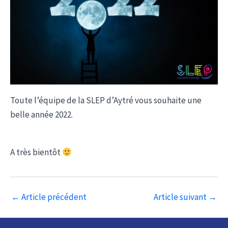
Toute l’équipe de la SLEP d’Aytré vous souhaite une
belle année 2022.
A très bientôt
Navigation
←
Article précédent
Article suivant
→
des
articles