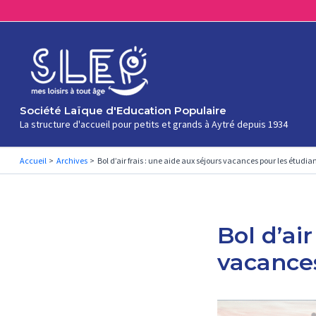
Aller
au
contenu
Société Laïque d'Education Populaire
La structure d'accueil pour petits et grands à Aytré depuis 1934
Accueil
Archives
Bol d’air frais : une aide aux séjours vacances pour les étudian
Bol d’air
vacances