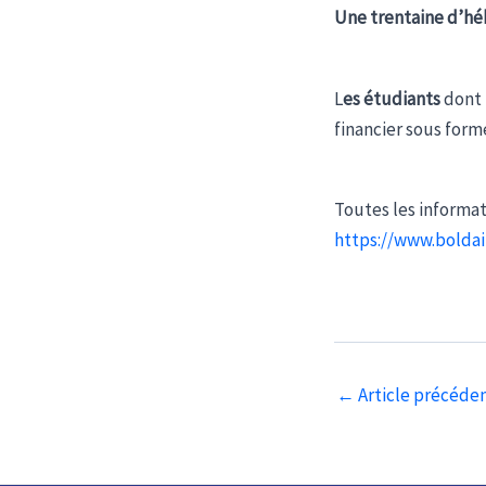
Une trentaine d’hé
L
es étudiants
dont 
financier sous for
Toutes les informati
https://www.boldai
Navigation
←
Article précéde
des
articles