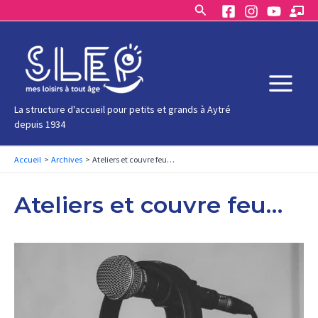
Rechercher
Aller
au
contenu
Main
La structure d'accueil pour petits et grands à Aytré
depuis 1934
Menu
Accueil
Archives
Ateliers et couvre feu…
Ateliers et couvre feu…