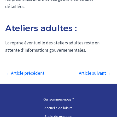
détaillées.
Ateliers adultes :
La reprise éventuelle des ateliers adultes reste en
attente d’informations gouvernementales.
Navigation
←
Article précédent
Article suivant
→
des
articles
Qui sommes-nous ?
Accueils de loisirs
Ecole de musique