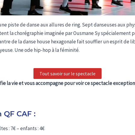
 une piste de danse aux allures de ring. Sept danseuses aux ph
ètent la chorégraphie imaginée par Ousmane Sy spécialement po
ntre de la danse house hexagonale fait souffler un esprit de li
oyeuse. Une ode hip-hop à la féminité.
Tout savoir sur le spectacle
fie la vie et vous accompagne pour voir ce spectacle exception
n QF CAF :
ltes : 7€ – enfants : 4€