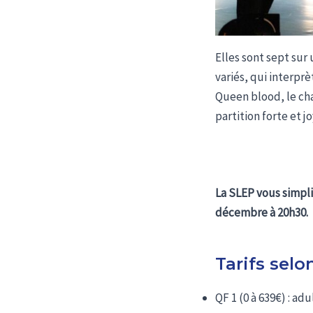
Elles sont sept sur
variés, qui interpr
Queen blood, le cha
partition forte et j
La SLEP vous simpli
décembre à 20h30.
Tarifs selo
QF 1 (0 à 639€) : adu