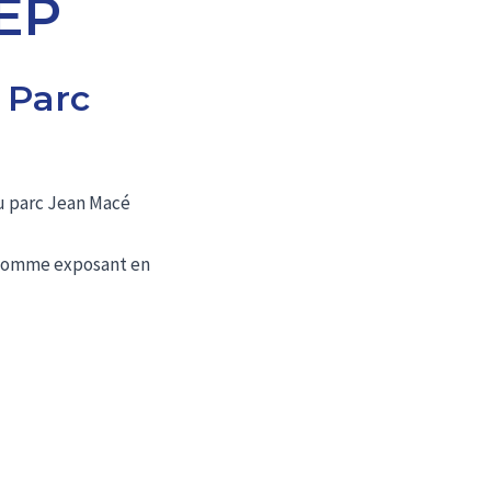
LEP
 Parc
u parc Jean Macé
 comme exposant en