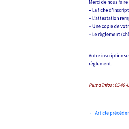
Merci de nous faire 
– La fiche d’inscri
– L’attestation rem
– Une copie de votr
– Le règlement (chè
Votre inscription 
règlement.
Plus d’infos : 05 46
Navigation
←
Article précéde
des
articles