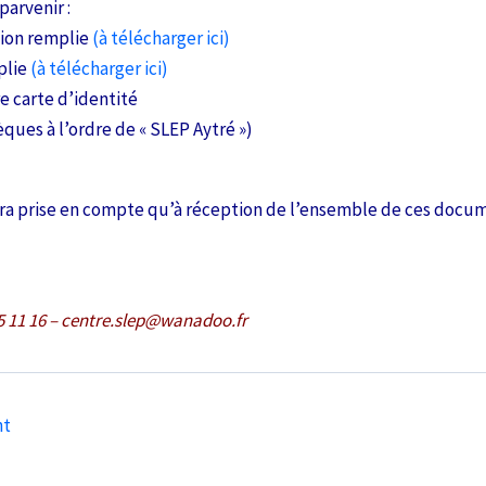
parvenir :
ption remplie
(à télécharger ici)
plie
(à télécharger ici)
e carte d’identité
ques à l’ordre de « SLEP Aytré »)
sera prise en compte qu’à réception de l’ensemble de ces docu
 45 11 16 – centre.slep@wanadoo.fr
nt