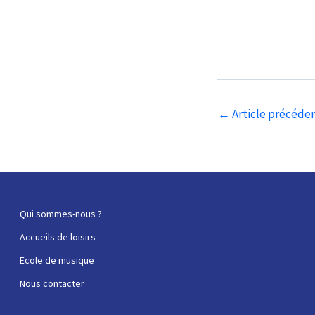
Navigation
←
Article précéde
des
articles
Qui sommes-nous ?
Accueils de loisirs
Ecole de musique
Nous contacter